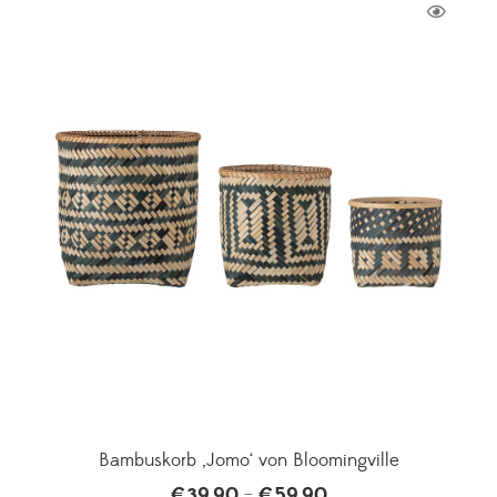
Bambuskorb ‚Jomo‘ von Bloomingville
€
39,90
€
59,90
Preisspanne:
–