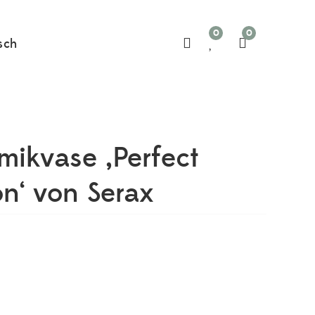
0
0
sch
mikvase ‚Perfect
on‘ von Serax