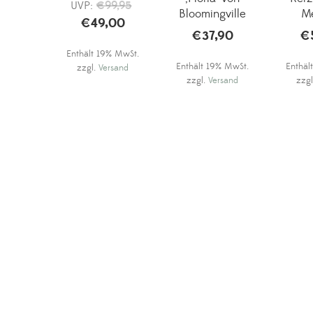
Ursprünglicher
UVP:
€
99,95
Bloomingville
M
€
49,00
Aktueller
Preis
€
37,90
€
Preis
war:
Enthält 19% MwSt.
ist:
€99,95
Enthält 19% MwSt.
Enthäl
zzgl.
Versand
€49,00.
zzgl.
Versand
zzg