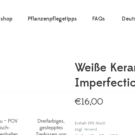
shop
Pflanzenpflegetipps
FAQs
Deut
Weiße Kera
Imperfecti
€
16,00
u – POV
Dreifarbiges,
Enthält 19% MwSt.
isch-
gestepptes
zzgl.
Versand
enhalter
Zierkissen von