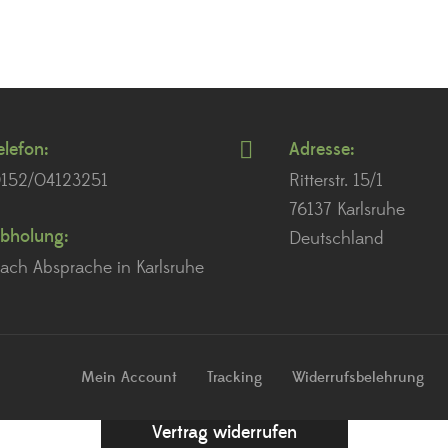
elefon:
Adresse:
152/04123251
Ritterstr. 15/1
76137 Karlsruhe
bholung:
Deutschland
ach Absprache in Karlsruhe
Mein Account
Tracking
Widerrufsbelehrung
Vertrag widerrufen