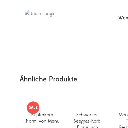
Web
Ähnliche Produkte
SALE
Kupferkorb
Schwarzer
Men
‚Norm‘ von Menu
Seegras-Korb
T
‚Floria‘ von
Kerz