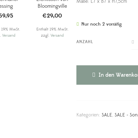
Maße: L7 x B7 x H7,5cm
essing
Bloomingville
59,95
€
29,00
Nur noch 2 vorrätig
t 19% MwSt.
Enthält 19% MwSt.
l.
Versand
zzgl.
Versand
ANZAHL
In den Warenko
Kategorien:
SALE
,
SALE - Son