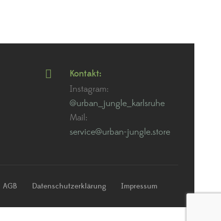
Kontakt:
Instagram:
@urban_jungle_karlsruhe
Mail:
service@urban-jungle.store
AGB
Datenschutzerklärung
Impressum