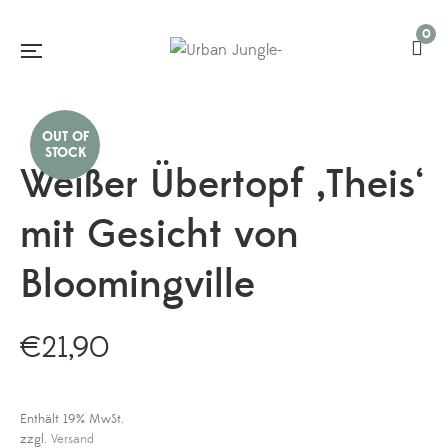
0
Weißer Übertopf ‚Theis‘
mit Gesicht von
Bloomingville
€
21,90
Enthält 19% MwSt.
zzgl.
Versand