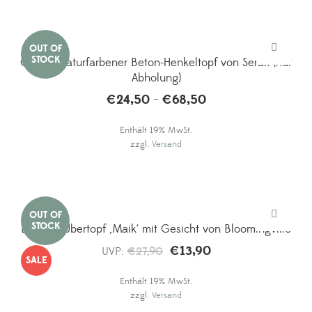
Großer, naturfarbener Beton-Henkeltopf von Serax (nur
Abholung)
€
24,50
€
68,50
Preisspanne:
–
€24,50
Enthält 19% MwSt.
bis
zzgl.
Versand
€68,50
Brauner Übertopf ‚Maik‘ mit Gesicht von Bloomingville
€
13,90
Ursprünglicher
Aktueller
UVP:
€
27,90
SALE
Preis
Preis
Enthält 19% MwSt.
war:
ist:
zzgl.
Versand
€27,90
€13,90.