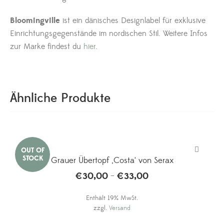
Bloomingville
ist ein dänisches Designlabel für exklusive
Einrichtungsgegenstände im nordischen Stil. Weitere Infos
zur Marke findest du
hier
.
Ähnliche Produkte
Grauer Übertopf ‚Costa‘ von Serax
€
30,00
€
33,00
Preisspanne:
–
€30,00
Enthält 19% MwSt.
bis
zzgl.
Versand
€33,00