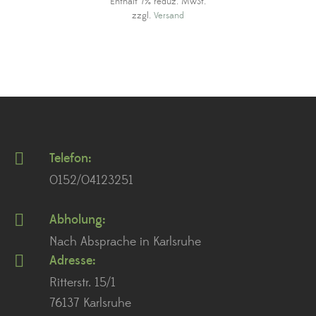
Enthält 7% reduz. MwSt.
zzgl.
Versand
Telefon:
0152/04123251
Abholung:
Nach Absprache in Karlsruhe
Adresse:
Ritterstr. 15/1
76137 Karlsruhe