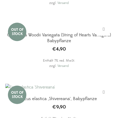
zzgl.
Versand
Ceropegia Woodii Variegata (String of Hearts Variegata)
Babypflanze
€
4,90
Enthält 7% red. MwSt.
zzgl.
Versand
Ficus elastica ‚Shivereana‘, Babypflanze
€
9,90