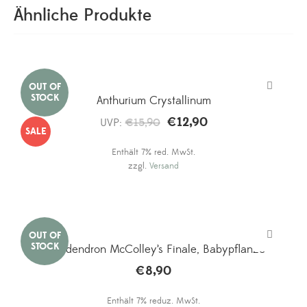
Ähnliche Produkte
Anthurium Crystallinum
€
12,90
Ursprünglicher
Aktueller
UVP:
€
15,90
SALE
Preis
Preis
Enthält 7% red. MwSt.
war:
ist:
zzgl.
Versand
€15,90
€12,90.
Philodendron McColley’s Finale, Babypflanze
€
8,90
Enthält 7% reduz. MwSt.