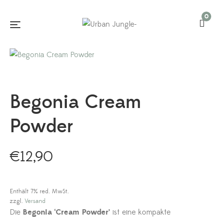
0
Begonia Cream
Powder
€
12,90
Enthält 7% red. MwSt.
zzgl.
Versand
Die
Begonia ‘Cream Powder’
ist eine kompakte