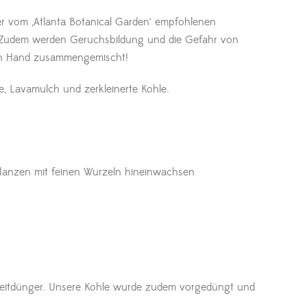
er vom ‚Atlanta Botanical Garden‘ empfohlenen
n. Zudem werden Geruchsbildung und die Gefahr von
 von Hand zusammengemischt!
e, Lavamulch und zerkleinerte Kohle.
flanzen mit feinen Wurzeln hineinwachsen
gzeitdünger. Unsere Kohle wurde zudem vorgedüngt und