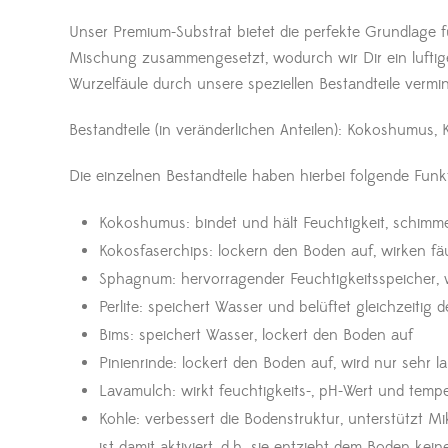
Unser Premium-Substrat bietet die perfekte Grundlage 
Mischung zusammengesetzt, wodurch wir Dir ein luftig
Wurzelfäule durch unsere speziellen Bestandteile ver
Bestandteile (in veränderlichen Anteilen): Kokoshumus,
Die einzelnen Bestandteile haben hierbei folgende Funk
Kokoshumus: bindet und hält Feuchtigkeit, schimme
Kokosfaserchips: lockern den Boden auf, wirken f
Sphagnum: hervorragender Feuchtigkeitsspeicher, wi
Perlite: speichert Wasser und belüftet gleichzeitig
Bims: speichert Wasser, lockert den Boden auf
Pinienrinde: lockert den Boden auf, wird nur sehr 
Lavamulch: wirkt feuchtigkeits-, pH-Wert und temp
Kohle: verbessert die Bodenstruktur, unterstützt
ist damit aktiviert, d.h. sie entzieht dem Boden kei