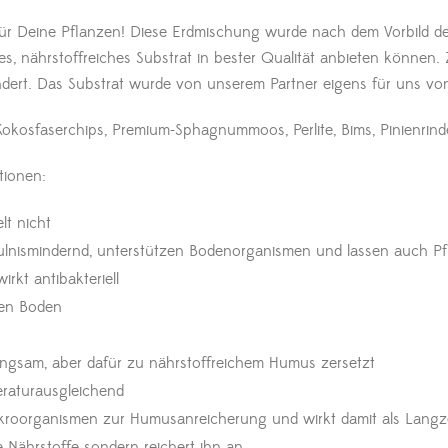
für Deine Pflanzen! Diese Erdmischung wurde nach dem Vorbild d
es, nährstoffreiches Substrat in bester Qualität anbieten könne
mindert. Das Substrat wurde von unserem Partner eigens für uns
 Kokosfaserchips, Premium-Sphagnummoos, Perlite, Bims, Pinienrind
tionen:
lt nicht
äulnismindernd, unterstützen Bodenorganismen und lassen auch P
rkt antibakteriell
 den Boden
langsam, aber dafür zu nährstoffreichem Humus zersetzt
eraturausgleichend
 Mikroorganismen zur Humusanreicherung und wirkt damit als Lan
ne Nährstoffe sondern reichert ihn an