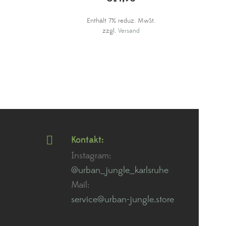
Enthält 7% reduz. MwSt.
zzgl.
Versand
Kontakt:
Instagram:
@urban_jungle_karlsruhe
Mail:
service@urban-jungle.store