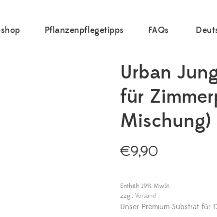
shop
Pflanzenpflegetipps
FAQs
Deut
Urban Jung
für Zimmer
Mischung)
€
9,90
Enthält 19% MwSt.
zzgl.
Versand
Unser Premium-Substrat für 