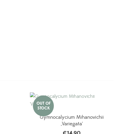
Gymnocalycium Mihanovichii
‚Variegata‘
€
14,90