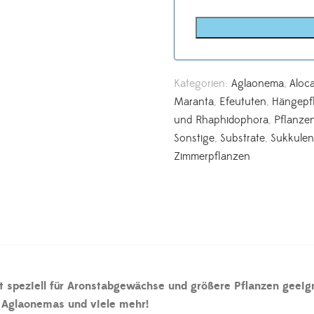
Kategorien:
Aglaonema
,
Aloca
Maranta
,
Efeututen
,
Hängepf
und Rhaphidophora
,
Pflanze
Sonstige
,
Substrate
,
Sukkulen
Zimmerpflanzen
speziell für Aronstabgewächse und größere Pflanzen geeigne
, Aglaonemas und viele mehr!