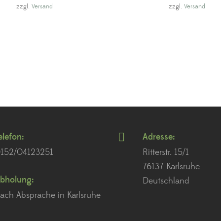
war:
ist:
zzgl.
Versand
zzgl.
Versand
€9,00
€5,90.
elefon:
Adresse:
152/04123251
Ritterstr. 15/1
76137 Karlsruhe
bholung:
Deutschland
ach Absprache in Karlsruhe