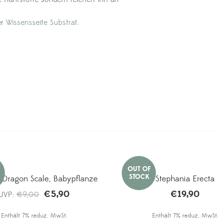
er
Wissensseite Substrat
.
a Dragon Scale, Babypflanze
Stephania Erecta
€
5,90
€
19,90
Ursprünglicher
Aktueller
UVP:
€
9,00
Preis
Preis
Enthält 7% reduz. MwSt.
Enthält 7% reduz. MwSt.