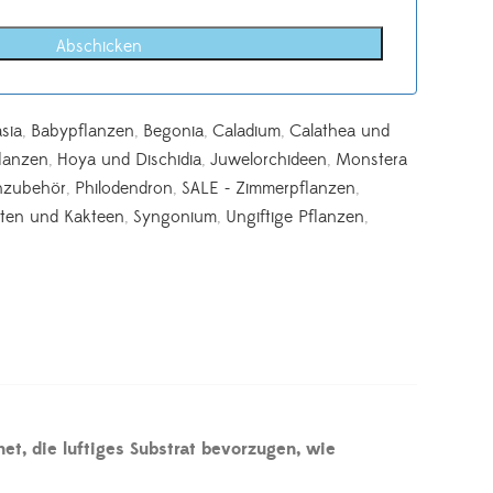
Abschicken
sia
,
Babypflanzen
,
Begonia
,
Caladium
,
Calathea und
lanzen
,
Hoya und Dischidia
,
Juwelorchideen
,
Monstera
nzubehör
,
Philodendron
,
SALE - Zimmerpflanzen
,
ten und Kakteen
,
Syngonium
,
Ungiftige Pflanzen
,
t, die luftiges Substrat bevorzugen, wie