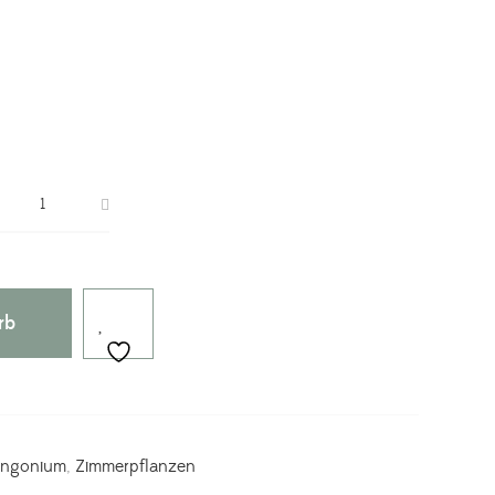
rb
yngonium
,
Zimmerpflanzen