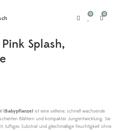
0
0
sch
Pink Splash,
ze
’ (Babypflanze)
ist eine seltene, schnell wachsende
schierten Blättern und kompakter Jungentwicklung. Sie
cht, luftiges Substrat und gleichmäßige Feuchtigkeit ohne