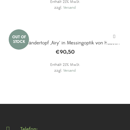
Enthält 21% MwSt.
zzgl.
Versand
Metall-Ständertopf ‚Airy‘ in Messingoptik von Hübsch
€
90,50
Enthält 21% MwSt.
zzgl.
Versand
Telefon: