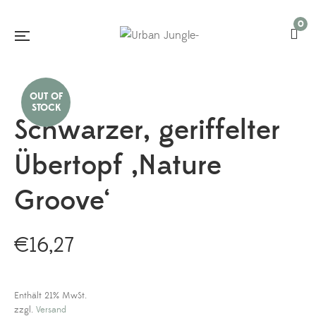
0
Schwarzer, geriffelter
Übertopf ‚Nature
Groove‘
€
16,27
Enthält 21% MwSt.
zzgl.
Versand