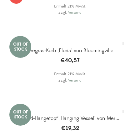
Preis
Preis
Enthält 21% MwSt.
war:
ist:
zzgl.
Versand
€24,40
€15,25.
Seegras-Korb ‚Floria‘ von Bloomingville
€
40,57
Enthält 21% MwSt.
zzgl.
Versand
Wand-Hängetopf ‚Hanging Vessel‘ von Menu
€
19,32