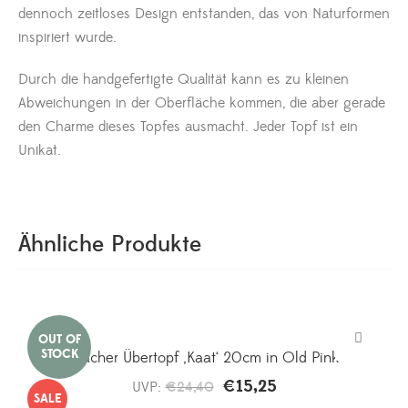
dennoch zeitloses Design entstanden, das von Naturformen
inspiriert wurde.
Durch die handgefertigte Qualität kann es zu kleinen
Abweichungen in der Oberfläche kommen, die aber gerade
den Charme dieses Topfes ausmacht. Jeder Topf ist ein
Unikat.
Ähnliche Produkte
Flacher Übertopf ‚Kaat‘ 20cm in Old Pink
€
15,25
Ursprünglicher
Aktueller
UVP:
€
24,40
SALE