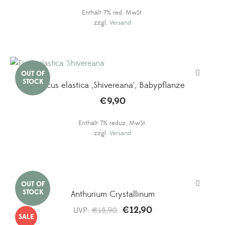
Enthält 7% red. MwSt.
zzgl.
Versand
Ficus elastica ‚Shivereana‘, Babypflanze
€
9,90
Enthält 7% reduz. MwSt.
zzgl.
Versand
Anthurium Crystallinum
€
12,90
Ursprünglicher
Aktueller
UVP:
€
15,90
SALE
Preis
Preis