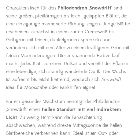
Charakteristisch für den
Philodendron ‚Snowdrift‘
sind
seine großen, pfeilförmigen bis leicht gelappten Blätter, die
eine einzigartige marmorierte Färbung zeigen. Junge Blätter
erscheinen zunächst in einem zarten Cremeweiß bis
Gelbgrün mit feinen, dunkelgrünen Sprenkeln und
verändern sich mit dem Alter zu einem kräftigeren Grün mit
feinen Marmorierungen. Dieser spannende Farbverlauf
macht jedes Blatt zu einem Unikat und verleiht der Pflanze
eine lebendige, sich ständig wandelnde Optik. Der Wuchs
ist aufrecht bis leicht kletternd, wodurch sich
Snowdrift
ideal für Moosstäbe oder Rankhilfen eignet.
Für ein gesundes Wachstum benötigt der Philodendron
‚Snowdrift‘ einen
hellen Standort mit viel indirektem
Licht
. Zu wenig Licht kann die Panaschierung
abschwächen, während direkte Mittagssonne die hellen
Blattbereiche verbrennen kann. Ideal ist ein Ost- oder