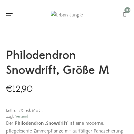
10
Philodendron
Snowdrift, Größe M
€
12,90
Enthält 7% red. MwSt.
zzgl.
Versand
Der
Philodendron ‚Snowdrift‘
ist eine moderne,
pflegeleichte Zimmerpflanze mit auffälliger Panaschierung