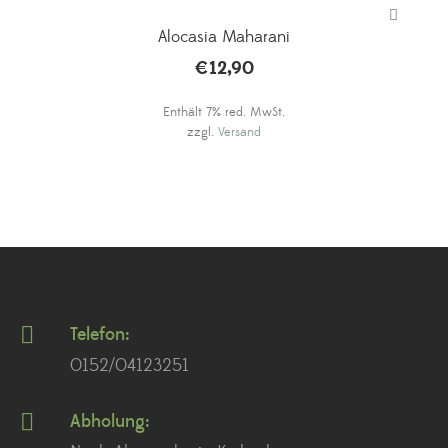
Alocasia Maharani
€
12,90
Enthält 7% red. MwSt.
zzgl.
Versand
Telefon:
0152/04123251
Abholung: