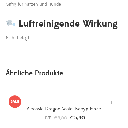
Giftig für Katzen und Hunde
Luftreinigende Wirkung
Nicht belegt
Ähnliche Produkte
SALE
Alocasia Dragon Scale, Babypflanze
€
5,90
Ursprünglicher
Aktueller
UVP:
€
9,00
Preis
Preis