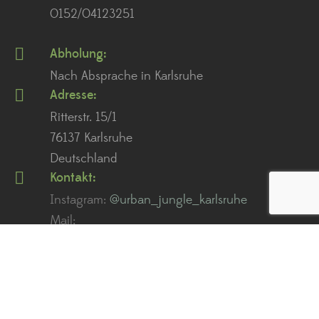
0152/04123251
Abholung:
Nach Absprache in Karlsruhe
Adresse:
Ritterstr. 15/1
76137 Karlsruhe
Deutschland
Kontakt:
Instagram:
@urban_jungle_karlsruhe
Mail:
service@urban-jungle.store