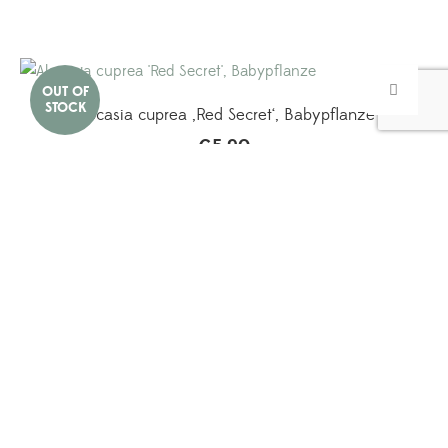
Alocasia cuprea ‚Red Secret‘, Babypflanze
€
5,90
Enthält 7% reduz. MwSt.
zzgl.
Versand
Pilea Peperomioides Mojito, Babypflanze
€
8,90
Enthält 7% reduz. MwSt.
zzgl.
Versand