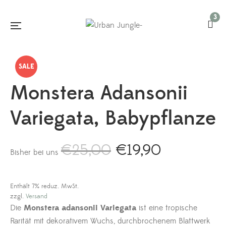
3
SALE
Monstera Adansonii
Variegata, Babypflanze
€
25,00
€
19,90
Ursprünglicher
Aktueller
Bisher bei uns
Preis
Preis
war:
ist:
€25,00
€19,90.
Enthält 7% reduz. MwSt.
zzgl.
Versand
Die
Monstera adansonii Variegata
ist eine tropische
Rarität mit dekorativem Wuchs, durchbrochenem Blattwerk