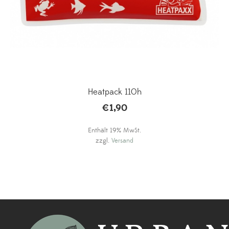
Heatpack 110h
€
1,90
Enthält 19% MwSt.
zzgl.
Versand