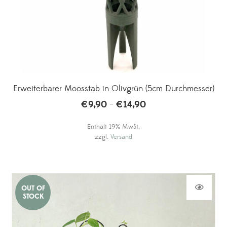
Erweiterbarer Moosstab in Olivgrün (5cm Durchmesser)
€
9,90
€
14,90
Preisspanne:
–
€9,90
Enthält 19% MwSt.
bis
zzgl.
Versand
€14,90