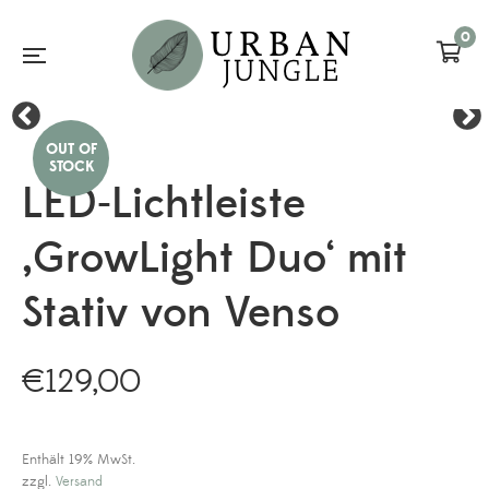
0
LED-Lichtleiste
‚GrowLight Duo‘ mit
Stativ von Venso
€
129,00
Enthält 19% MwSt.
zzgl.
Versand