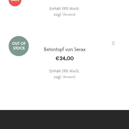
SALE
Preis
Preis
Enthält 19% MwSt.
war:
ist:
zzgl.
Versand
€24,00
€15,00.
Betontopf von Serax
€
24,00
Enthält 19% MwSt.
zzgl.
Versand