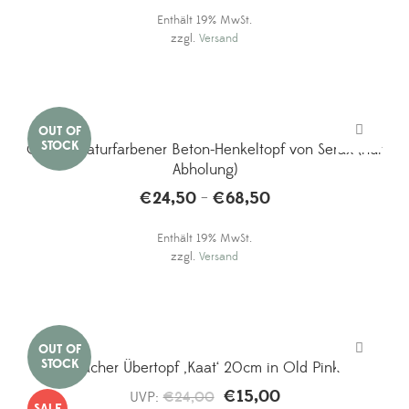
Enthält 19% MwSt.
zzgl.
Versand
Großer, naturfarbener Beton-Henkeltopf von Serax (nur
Abholung)
€
24,50
€
68,50
Preisspanne:
–
€24,50
Enthält 19% MwSt.
bis
zzgl.
Versand
€68,50
Flacher Übertopf ‚Kaat‘ 20cm in Old Pink
€
15,00
Ursprünglicher
Aktueller
UVP:
€
24,00