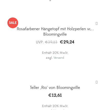
€29,24
€19,16.
SALE
Rosafarbener Hängetopf mit Holzperlen von
Bloomingville
€
29,24
Ursprünglicher
Aktueller
UVP:
€
39,23
Preis
Preis
Enthält 20% MwSt.
war:
ist:
zzgl.
Versand
€39,23
€29,24.
Teller ‚Rio‘ von Bloomingville
€
12,61
Enthält 20% MwSt.