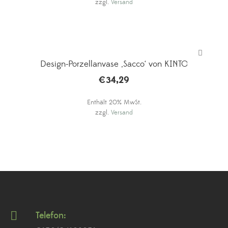
zzgl.
Versand
Design-Porzellanvase ‚Sacco‘ von KINTO
€
34,29
Enthält 20% MwSt.
zzgl.
Versand
Telefon: