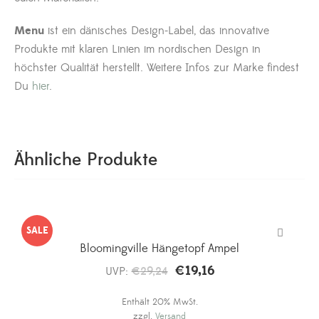
Menu
ist ein dänisches Design-Label, das innovative
Produkte mit klaren Linien im nordischen Design in
höchster Qualität herstellt. Weitere Infos zur Marke findest
Du
hier
.
Ähnliche Produkte
SALE
Bloomingville Hängetopf Ampel
€
19,16
Ursprünglicher
Aktueller
UVP:
€
29,24
Preis
Preis
Enthält 20% MwSt.
war:
ist:
zzgl.
Versand