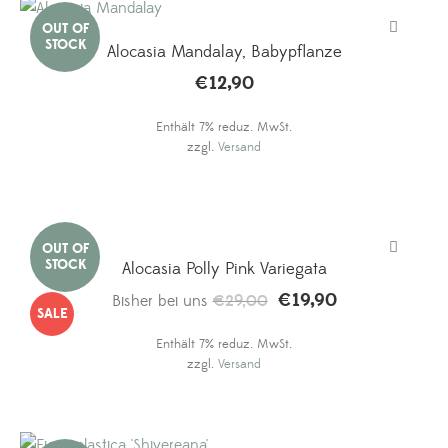
Alocasia Mandalay, Babypflanze
€
12,90
Enthält 7% reduz. MwSt.
zzgl.
Versand
Alocasia Polly Pink Variegata
€
19,90
Ursprünglicher
Aktueller
Bisher bei uns
€
29,00
SALE
Preis
Preis
Enthält 7% reduz. MwSt.
war:
ist:
zzgl.
Versand
€29,00
€19,90.