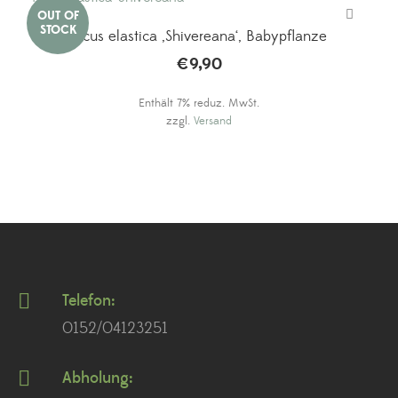
Ficus elastica ‚Shivereana‘, Babypflanze
€
9,90
Enthält 7% reduz. MwSt.
zzgl.
Versand
Telefon:
0152/04123251
Abholung: