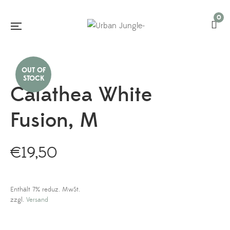
0
Calathea White
Fusion, M
€
19,50
Enthält 7% reduz. MwSt.
zzgl.
Versand