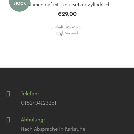
Hay Blumentopf mit Untersetzer zylindrisch M
€
29,00
Enthält 19% MwSt.
zzgl.
Versand
Telefon:
0152/04123251
Abholung:
Nach Absprache in Karlsruhe