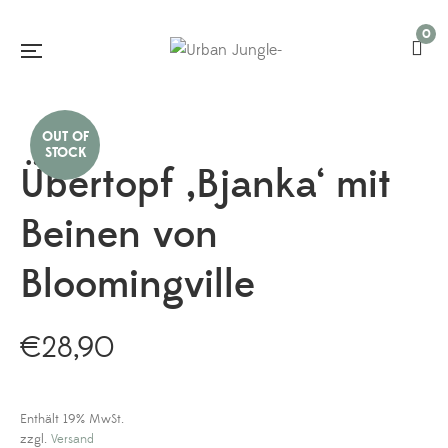
0
Übertopf ‚Bjanka‘ mit
Beinen von
Bloomingville
€
28,90
Enthält 19% MwSt.
zzgl.
Versand