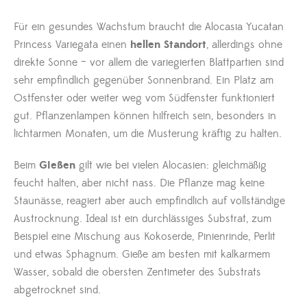
Für ein gesundes Wachstum braucht die Alocasia Yucatan
Princess Variegata einen
hellen Standort
, allerdings ohne
direkte Sonne – vor allem die variegierten Blattpartien sind
sehr empfindlich gegenüber Sonnenbrand. Ein Platz am
Ostfenster oder weiter weg vom Südfenster funktioniert
gut. Pflanzenlampen können hilfreich sein, besonders in
lichtarmen Monaten, um die Musterung kräftig zu halten.
Beim
Gießen
gilt wie bei vielen Alocasien: gleichmäßig
feucht halten, aber nicht nass. Die Pflanze mag keine
Staunässe, reagiert aber auch empfindlich auf vollständige
Austrocknung. Ideal ist ein durchlässiges Substrat, zum
Beispiel eine Mischung aus Kokoserde, Pinienrinde, Perlit
und etwas Sphagnum. Gieße am besten mit kalkarmem
Wasser, sobald die obersten Zentimeter des Substrats
abgetrocknet sind.