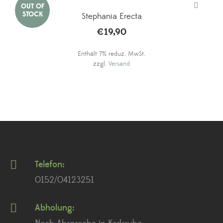
Stephania Erecta
€
19,90
Enthält 7% reduz. MwSt.
zzgl.
Versand
Telefon:
0152/04123251
Abholung: