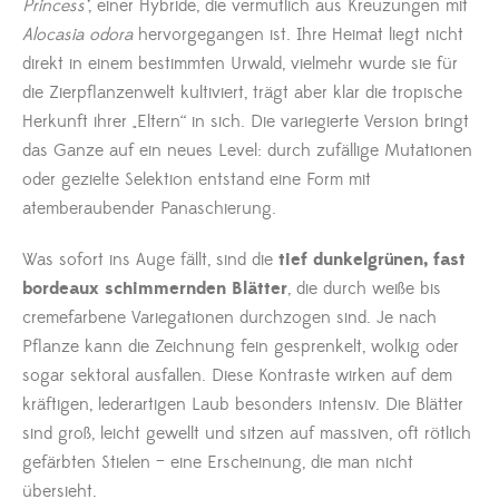
Princess‘
, einer Hybride, die vermutlich aus Kreuzungen mit
Alocasia odora
hervorgegangen ist. Ihre Heimat liegt nicht
direkt in einem bestimmten Urwald, vielmehr wurde sie für
die Zierpflanzenwelt kultiviert, trägt aber klar die tropische
Herkunft ihrer „Eltern“ in sich. Die variegierte Version bringt
das Ganze auf ein neues Level: durch zufällige Mutationen
oder gezielte Selektion entstand eine Form mit
atemberaubender Panaschierung.
Was sofort ins Auge fällt, sind die
tief dunkelgrünen, fast
bordeaux schimmernden Blätter
, die durch weiße bis
cremefarbene Variegationen durchzogen sind. Je nach
Pflanze kann die Zeichnung fein gesprenkelt, wolkig oder
sogar sektoral ausfallen. Diese Kontraste wirken auf dem
kräftigen, lederartigen Laub besonders intensiv. Die Blätter
sind groß, leicht gewellt und sitzen auf massiven, oft rötlich
gefärbten Stielen – eine Erscheinung, die man nicht
übersieht.