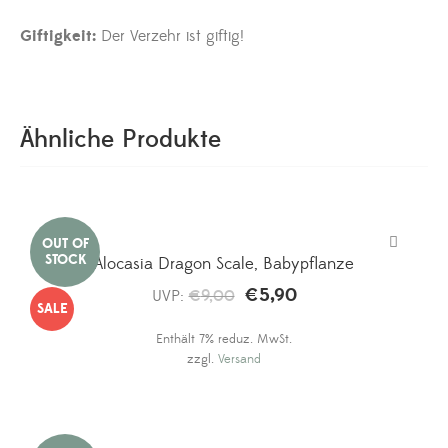
Giftigkeit:
Der Verzehr ist giftig!
Ähnliche Produkte
Alocasia Dragon Scale, Babypflanze
€
5,90
Ursprünglicher
Aktueller
UVP:
€
9,00
SALE
Preis
Preis
Enthält 7% reduz. MwSt.
war:
ist:
zzgl.
Versand
€9,00
€5,90.