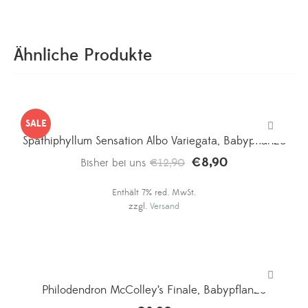
Ähnliche Produkte
SALE
Spathiphyllum Sensation Albo Variegata, Babypflanze
€
8,90
Ursprünglicher
Aktueller
Bisher bei uns
€
12,90
Preis
Preis
Enthält 7% red. MwSt.
war:
ist:
zzgl.
Versand
€12,90
€8,90.
Philodendron McColley’s Finale, Babypflanze