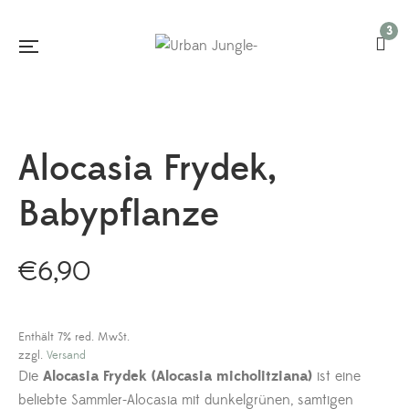
3
Alocasia Frydek,
Babypflanze
€
6,90
Enthält 7% red. MwSt.
zzgl.
Versand
Die
Alocasia Frydek (Alocasia micholitziana)
ist eine
beliebte Sammler-Alocasia mit dunkelgrünen, samtigen