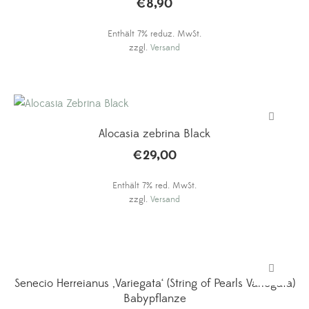
€
8,90
Enthält 7% reduz. MwSt.
zzgl.
Versand
Alocasia zebrina Black
€
29,00
Enthält 7% red. MwSt.
zzgl.
Versand
Senecio Herreianus ‚Variegata‘ (String of Pearls Variegata)
Babypflanze