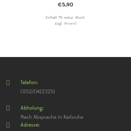
€
5,90
Enthält 7% reduz. MwSt.
zzgl.
Versand
Telefon:
0152/04123251
Abholung:
Nach Absprache in Karlsruhe
Adresse: