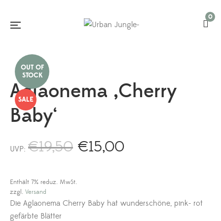
0
Aglaonema ‚Cherry
SALE
Baby‘
€
19,50
€
15,00
Ursprünglicher
Aktueller
UVP:
Preis
Preis
war:
ist:
€19,50
€15,00.
Enthält 7% reduz. MwSt.
zzgl.
Versand
Die Aglaonema Cherry Baby hat wunderschöne, pink- rot
gefärbte Blätter