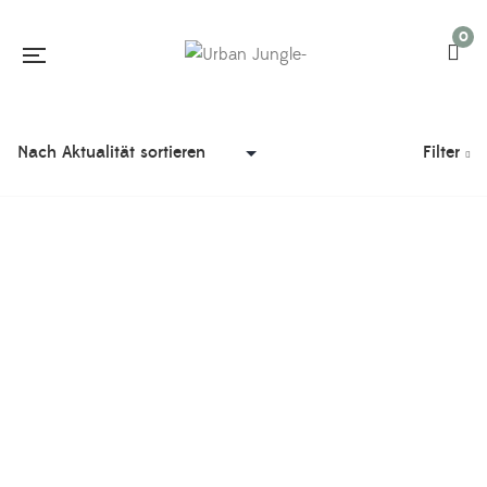
0
Filter
Osterkarte ‚Happy Easter‘ von All The Ways To Say
€
3,90
Versand