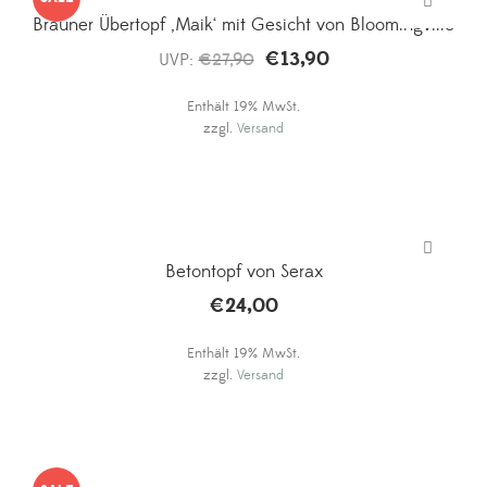
Brauner Übertopf ‚Maik‘ mit Gesicht von Bloomingville
€
13,90
Ursprünglicher
Aktueller
UVP:
€
27,90
Preis
Preis
Enthält 19% MwSt.
war:
ist:
zzgl.
Versand
€27,90
€13,90.
Betontopf von Serax
€
24,00
Enthält 19% MwSt.
zzgl.
Versand