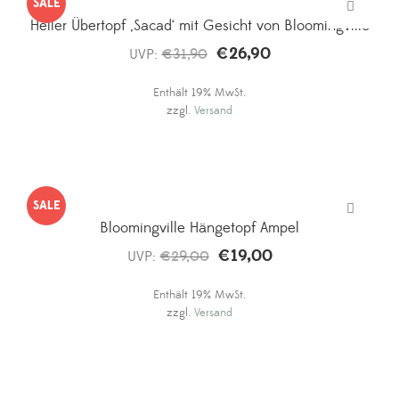
SALE
Heller Übertopf ‚Sacad‘ mit Gesicht von Bloomingville
€
26,90
Ursprünglicher
Aktueller
UVP:
€
31,90
Preis
Preis
Enthält 19% MwSt.
war:
ist:
zzgl.
Versand
€31,90
€26,90.
SALE
Bloomingville Hängetopf Ampel
€
19,00
Ursprünglicher
Aktueller
UVP:
€
29,00
Preis
Preis
Enthält 19% MwSt.
war:
ist:
zzgl.
Versand
€29,00
€19,00.