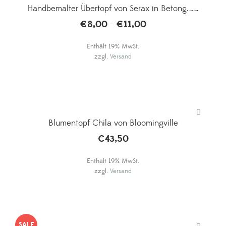
Handbemalter Übertopf von Serax in Betongrau
€
8,00
€
11,00
Preisspanne:
–
€8,00
Enthält 19% MwSt.
bis
zzgl.
Versand
€11,00
Blumentopf Chila von Bloomingville
€
43,50
Enthält 19% MwSt.
zzgl.
Versand
SALE