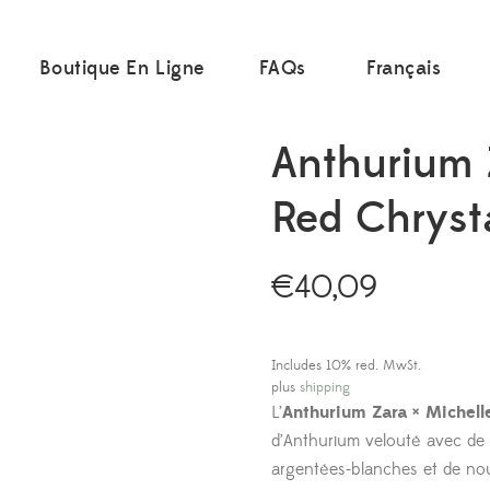
Boutique En Ligne
FAQs
Français
Anthurium 
Red Chryst
€
40,09
Includes 10% red. MwSt.
plus
shipping
L’
Anthurium Zara × Michell
d’Anthurium velouté avec de 
argentées-blanches et de nou